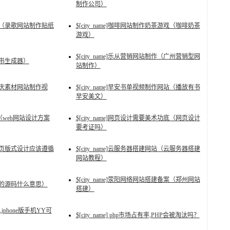
制作公司）
纸图片（录歌网站制作贴纸
$[city_name]咖啡网站制作奶茶游戏（咖啡奶茶
游戏）
$[city_name]乐从营销网站制作（广州营销型网
承诺书生成器）
站制作）
（婚庆素材网站制作视
$[city_name]早安书单视频制作网站（播放有书
早安美文）
结构（web网站设计方案
$[city_name]网页设计需要美术功底（网页设计
要考证吗）
赏（网页版式设计应该遵循
$[city_name]云服务器搭建网站（云服务器搭建
网站教程）
$[city_name]荥阳网络网站搭建备案（郑州网站
网站的源码什么意思）
搭建）
分,iphone版手机YY可
$[city_name] php市场占有率,PHP会被淘汰吗？