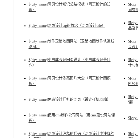
$[city_name]网页设计知识总结模板（网页设计的知
$[c
识）
司有
$[c
$[city_name]网页设计tag的概念（网页设计title）
品及
$[city_name]制作卫星地图网站（卫星地图制作轨道线
$[c
路图）
页设
$[city_name]小白成长记网页设计（小白成长记是什
$[c
么）
计与
$[city_name]网页设计漂亮图片大全（网页设计图模
$[c
板）
所经
$[c
$[city_name]免费设计样机的网页（设计样机网站）
课）
$[city_name]使用cms制作公司网站（用cms建设网站课
$[c
程）
$[city_name]网页设计注释的代码（网页设计中注释的
$[c