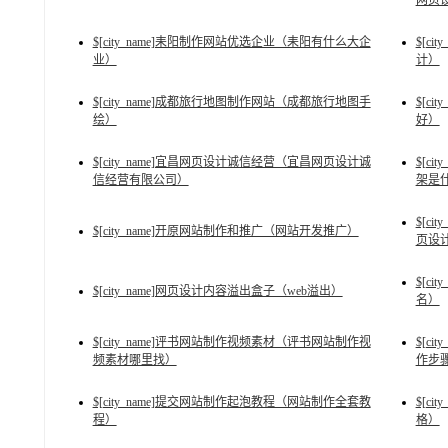
网页
$[city_name]耒阳制作网站优选企业（耒阳有什么大企
$[c
业）
计）
$[city_name]成都旅行地图制作网站（成都旅行地图手
$[c
绘）
好）
$[city_name]宜昌网页设计诚信经营（宜昌网页设计诚
$[c
信经营有限公司）
架是
$[c
$[city_name]开原网站制作和推广（网站开发推广）
页设
$[c
$[city_name]网页设计内容溢出盒子（web溢出）
名）
$[city_name]评书网站制作视频素材（评书网站制作视
$[c
频素材哪里找）
作步
$[city_name]提交网站制作起泡教程（网站制作全套教
$[c
程）
格）