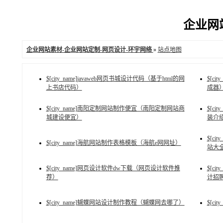
企业网站
企业网站素材-企业网站定制-网页设计-环宇网络
»
站点地图
$[city_name]javaweb网页书城设计代码（基于html的网
$[c
上书店代码）
成器
$[city_name]南阳定制网站制作便宜（南阳定制网站商
$[c
城建设便宜）
装介
$[c
$[city_name]海航网站制作表格模板（海航e网网址）
站大
$[city_name]网页设计软件dw下载（网页设计软件推
$[c
荐）
计招
$[city_name]蝴蝶网站设计制作教程（蝴蝶网去哪了）
$[c