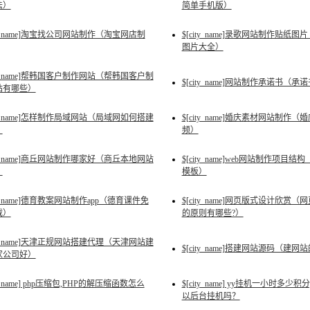
法）
简单手机版）
ity_name]淘宝找公司网站制作（淘宝网店制
$[city_name]录歌网站制作贴
图片大全）
ity_name]帮韩国客户制作网站（帮韩国客户制
$[city_name]网站制作承诺书（
站有哪些）
ity_name]怎样制作局域网站（局域网如何搭建
$[city_name]婚庆素材网站制作
）
频）
ity_name]商丘网站制作哪家好（商丘本地网站
$[city_name]web网站制作项目
）
模板）
ity_name]德育教案网站制作app（德育课件免
$[city_name]网页版式设计欣
载）
的原则有哪些?）
ity_name]天津正规网站搭建代理（天津网站建
$[city_name]搭建网站源码（建
家公司好）
ty_name] php压缩包,PHP的解压缩函数怎么
$[city_name] yy挂机一小时多少积
以后台挂机吗？