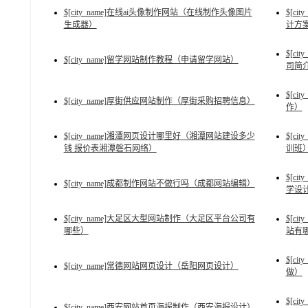
$[city_name]在线ai头像制作网站（在线制作头像图片
$[c
生成器）
计方
$[c
$[city_name]留学网站制作教程（申请留学网站）
司简
$[c
$[city_name]厚街供应网站制作（厚街采购招聘信息）
作）
$[city_name]湘潭网页设计哪里好（湘潭网站建设多少
$[c
钱 报价表湘潭磐石网络）
训班
$[c
$[city_name]成都制作网站不做行吗（成都网站编辑）
学设
$[city_name]大足区大型网站制作（大足区平台公司有
$[c
哪些）
站有
$[c
$[city_name]常德网站网页设计（岳阳网页设计）
做）
$[c
$[city_name]西安网站首页海报制作（西安海报设计）