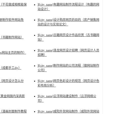
花相框（干花做成相框能保
$[city_name]有趣网站制作流程设计（有趣的网
站设计）
（画册制作软件网站免
$[city_name]设计购房网页的目的（房产销售网
站的设计与实现论文）
$[city_name]古籍网页设计作品欣赏（古书籍网
设计（书籍制作网站）
站）
$[city_name]洛龙网页设计招聘（网页设计人员
页（ps网站主页的制作）
招聘）
$[city_name]制作网站的公司流程（做网站制作
站（成都手工diy）
公司）
排版（网页设计怎么分
$[city_name]网页色彩设计的规范（网页设计色
彩布局分析）
p软件（黄金网国内深具影
$[city_name]云浮网站建设制作（云浮网络公
司）
站推荐（漫画封面制作教程
$[city_name]咸阳外贸网站制作（咸阳外贸网站