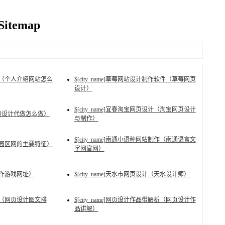
temap
么制作（个人介绍网站怎么
$[city_name]草莓网站设计制作软件（草莓网页
设计）
$[city_name]宜春淘宝网页设计（淘宝网页设计
ui网页设计代做怎么做）
与制作）
$[city_name]南通小语种网站制作（南通语言文
家好（园区网的主要特征）
字网官网）
（制作游戏网址）
$[city_name]天水市网页设计（天水设计师）
图片（网页设计图文排
$[city_name]网页设计作品带解析（网页设计作
品讲解）