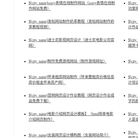
$[city_name]sorry表情在线制作网站（sorry表情在线制
$[c
作网站免费）
功案
$[city_name]发帖网站制作奶茶教程（发帖网站制作奶
$[c
茶教程视频）
计作
$[city_name]迪士尼影视网页设计（迪士尼电影公司官
$[c
网）
婚贺
$[city_name]制作免费游戏网站（制作游戏网址）
$[c
$[city_name]怀来租房网站制作（怀来整租房价格信息
$[c
房价租金怀来房产网）
计培
$[city_name]昆明网页设计作业教程（网页设计作业成
$[c
品免费下载）
字的
$[city_name]电影介绍网页设计模板】（html简单电影
$[c
介绍网页制作）
人是谁
$[c
$[city_name]女装网页设计横构图（女装网站简介）