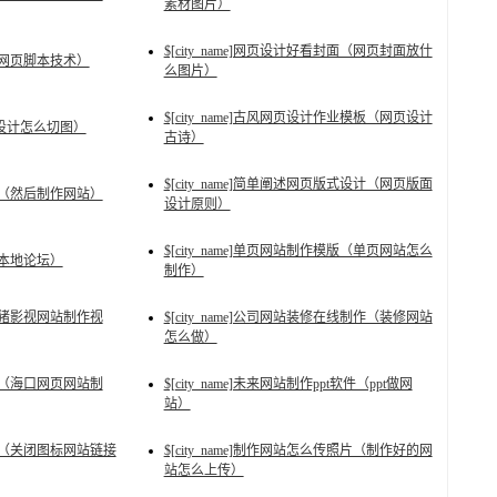
素材图片）
$[city_name]网页设计好看封面（网页封面放什
程（网页脚本技术）
么图片）
$[city_name]古风网页设计作业模板（网页设计
网页设计怎么切图）
古诗）
$[city_name]简单阐述网页版式设计（网页版面
较好（然后制作网站）
设计原则）
$[city_name]单页网站制作模版（单页网站怎么
万州本地论坛）
制作）
（老猪影视网站制作视
$[city_name]公司网站装修在线制作（装修网站
怎么做）
培训（海口网页网站制
$[city_name]未来网站制作ppt软件（ppt做网
站）
接制作（关闭图标网站链接
$[city_name]制作网站怎么传照片（制作好的网
站怎么上传）