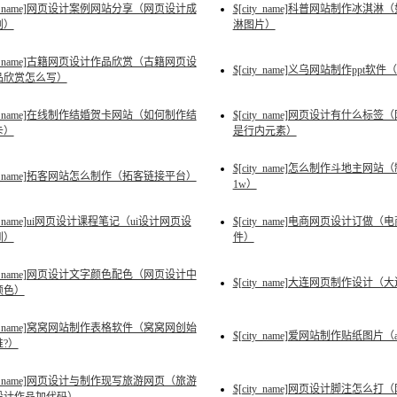
ity_name]网页设计案例网站分享（网页设计成
$[city_name]科普网站制作冰
例）
淋图片）
ity_name]古籍网页设计作品欣赏（古籍网页设
$[city_name]义乌网站制作ppt软
品欣赏怎么写）
ity_name]在线制作结婚贺卡网站（如何制作结
$[city_name]网页设计有什么
卡）
是行内元素）
$[city_name]怎么制作斗地主
ity_name]拓客网站怎么制作（拓客链接平台）
1w）
ity_name]ui网页设计课程笔记（ui设计网页设
$[city_name]电商网页设计订做
训）
件）
ity_name]网页设计文字颜色配色（网页设计中
$[city_name]大连网页制作设计
颜色）
ity_name]窝窝网站制作表格软件（窝窝网创始
$[city_name]爱网站制作贴纸图
?）
ity_name]网页设计与制作现写旅游网页（旅游
$[city_name]网页设计脚注怎么