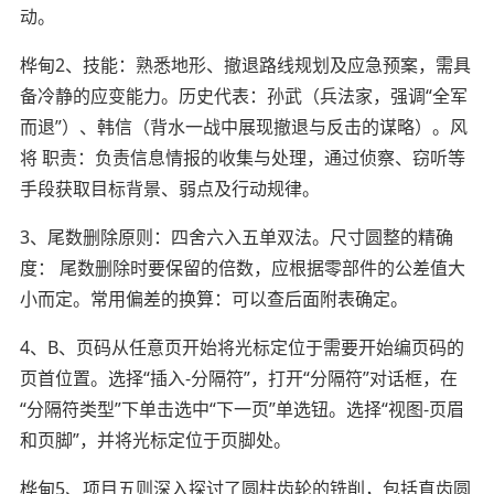
动。
桦甸2、技能：熟悉地形、撤退路线规划及应急预案，需具
备冷静的应变能力。历史代表：孙武（兵法家，强调“全军
而退”）、韩信（背水一战中展现撤退与反击的谋略）。风
将 职责：负责信息情报的收集与处理，通过侦察、窃听等
手段获取目标背景、弱点及行动规律。
3、尾数删除原则：四舍六入五单双法。尺寸圆整的精确
度： 尾数删除时要保留的倍数，应根据零部件的公差值大
小而定。常用偏差的换算：可以查后面附表确定。
4、B、页码从任意页开始将光标定位于需要开始编页码的
页首位置。选择“插入-分隔符”，打开“分隔符”对话框，在
“分隔符类型”下单击选中“下一页”单选钮。选择“视图-页眉
和页脚”，并将光标定位于页脚处。
桦甸5、项目五则深入探讨了圆柱齿轮的铣削，包括直齿圆